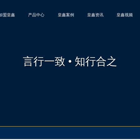
加盟皇鑫
产品中心
皇鑫案例
皇鑫资讯
皇鑫视频
言行一致 • 知行合之