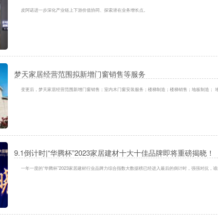
皮阿诺进一步深化产业链上下游价值协同、探索潜在业务增长点。
梦天家居经营范围拟新增门窗销售等服务
变更后，梦天家居经营范围新增门窗销售；室内木门窗安装服务；楼梯制造；楼梯销售；地板制造； 
9.1倒计时|“华腾杯”2023家居建材十大十佳品牌即将重磅揭晓！
一年一度的“华腾杯”2023家居建材行业品牌力综合指数大数据榜已经进入最后的倒计时，强强对抗，