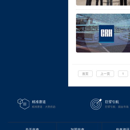
首页
上一页
1
精准赛道
巨擘引航
精准赛道 · 大势所趋
巨擘引航 · 掘金市场
关于皇鑫
加盟皇鑫
皇鑫资讯