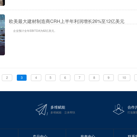
欧美最大建材制造商CRH上半年利润增长26%至12亿美元
企业预计全年EBITDA为62亿美元。
2
3
4
5
6
7
8
9
10
多维赋能
合作
多维赋能 · 立体帮扶
打造聚
产品中心
皇鑫中心
联系