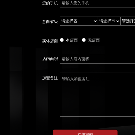
您的手机
意向省级
有店面
无店面
实体店面
店内面积
加盟备注