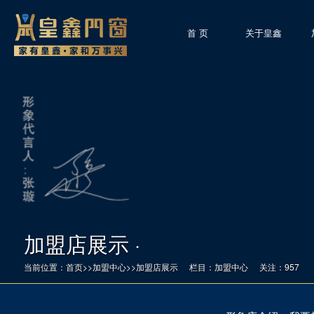
首 页
关于皇鑫
加盟店展示 ·
当前位置：
首页
>>
加盟中心
>>
加盟店展示
栏目：加盟中心
关注：957