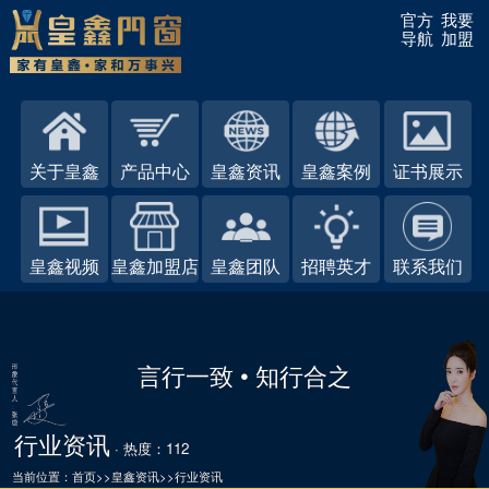
官方
我要
导航
加盟
关于皇鑫
产品中心
皇鑫资讯
皇鑫案例
证书展示
皇鑫视频
皇鑫加盟店
皇鑫团队
招聘英才
联系我们
言行一致 • 知行合之
行业资讯
· 热度：112
当前位置：
首页
>>
皇鑫资讯
>>
行业资讯