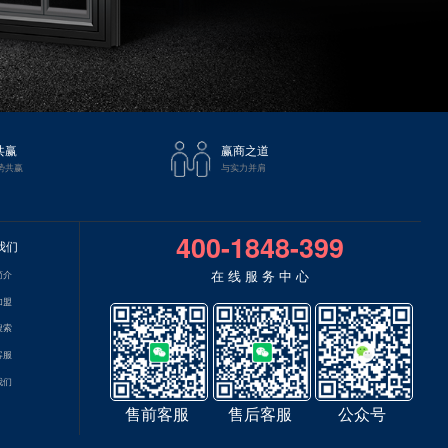
共赢
赢商之道
势共赢
与实力并肩
400-1848-399
我们
在 线 服 务 中 心
简介
加盟
搜索
客服
我们
售前客服
售后客服
公众号