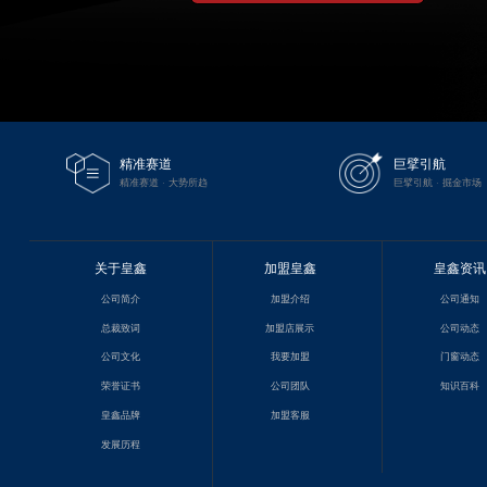
精准赛道
巨擘引航
精准赛道 · 大势所趋
巨擘引航 · 掘金市场
关于皇鑫
加盟皇鑫
皇鑫资讯
公司简介
加盟介绍
公司通知
总裁致词
加盟店展示
公司动态
公司文化
我要加盟
门窗动态
荣誉证书
公司团队
知识百科
皇鑫品牌
加盟客服
发展历程