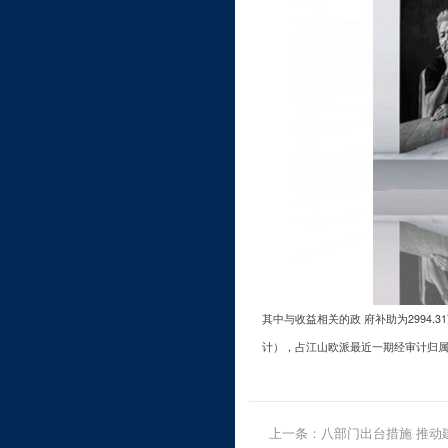
其中与收益相关的政 府补助为2994
计），占江山欧派最近一期经审计归属于
上一条：
八部门出台措施 推动