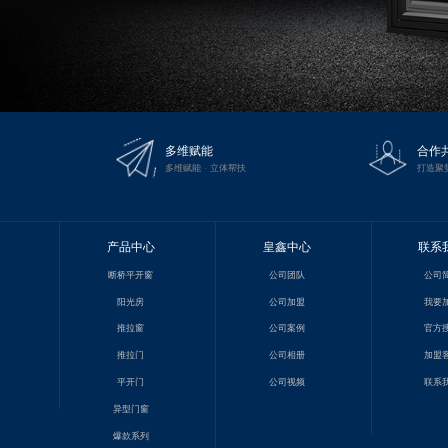
多维赋能
合作
多维赋能 · 立体帮扶
打造聚
产品中心
皇鑫中心
联系
断桥平开窗
公司团队
公司
阳光房
公司加盟
我要
推拉窗
公司案例
官方
推拉门
公司相册
加盟
平开门
公司视频
联系
异型门窗
爆款系列