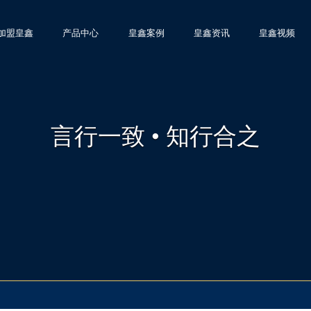
加盟皇鑫
产品中心
皇鑫案例
皇鑫资讯
皇鑫视频
言行一致 • 知行合之