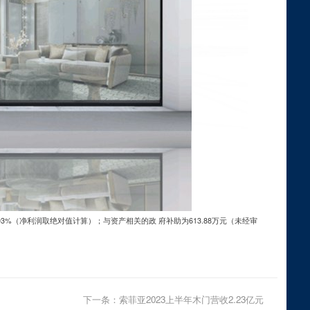
3%（净利润取绝对值计算）；与资产相关的政 府补助为613.88万元（未经审
下一条：
索菲亚2023上半年木门营收2.23亿元