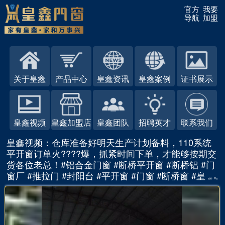
官方
我要
导航
加盟
关于皇鑫
产品中心
皇鑫资讯
皇鑫案例
证书展示
皇鑫视频
皇鑫加盟店
皇鑫团队
招聘英才
联系我们
皇鑫视频：仓库准备好明天生产计划备料，110系统
平开窗订单火????爆，抓紧时间下单，才能够按期交
货各位老总！#铝合金门窗 #断桥平开窗 #断桥铝 #门
窗厂 #推拉门 #封阳台 #平开窗 #门窗 #断桥窗 #皇
观看：69次