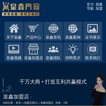
官方
我要
导航
加盟
关于皇鑫
产品中心
皇鑫资讯
皇鑫案例
证书展示
皇鑫视频
皇鑫加盟店
皇鑫团队
招聘英才
联系我们
千万大商 • 打造互利共赢模式
皇鑫加盟店 ·
当前位置：
首页
>>
加盟店展示
>>
皇鑫加盟店
热度：132