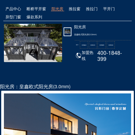
产品中心
断桥平开窗
阳光房
推拉窗
推拉门
平开门
异型门窗
爆款系列
阳光房
皇鑫欧式阳光房(3.0mm)
色卡：
皇家氟灰
皇家砂灰
皇家咖啡
皇家铂灰
400-1848-
加盟热
399
线
阳光房：皇鑫欧式阳光房(3.0mm)