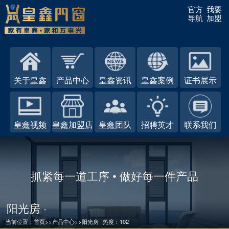
官方
我要
导航
加盟
关于皇鑫
产品中心
皇鑫资讯
皇鑫案例
证书展示
皇鑫视频
皇鑫加盟店
皇鑫团队
招聘英才
联系我们
抓紧每一道工序 • 做好每一件产品
阳光房 ·
当前位置：
首页
>>
产品中心
>>
阳光房
热度：102